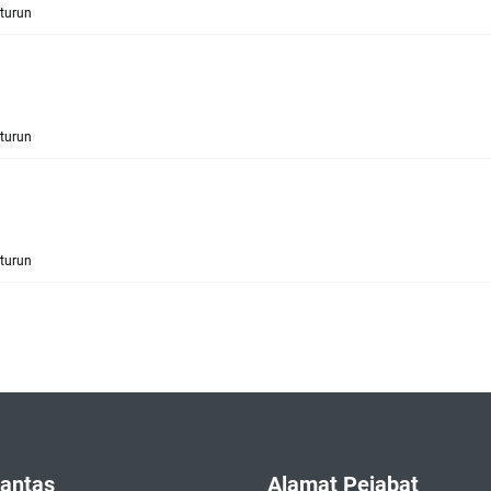
turun
turun
turun
antas
Alamat Pejabat