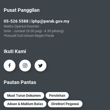
Pusat Panggilan
05-526 5588 | lphp@perak.gov.my
Waktu Operasi Kaunter :
Isnin - Jumaat (8.00 pagi - 4.30 petang)
*Kecuali Cuti Umum Negeri Perak
Ikuti Kami
Pautan Pantas
Muat Turun Dokumen
Perolehan
Aduan & Maklum Balas
Direktori Pegawai