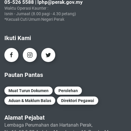
05-526 5588 | lphp@perak.gov.my
Waktu Operasi Kaunter :
Isnin - Jumaat (8.00 pagi - 4.30 petang)
*Kecuali Cuti Umum Negeri Perak
Ikuti Kami
Pautan Pantas
Muat Turun Dokumen
Perolehan
Aduan & Maklum Balas
Direktori Pegawai
Alamat Pejabat
Lembaga Perumahan dan Hartanah Perak,