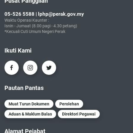
Pusat Panggilan
05-526 5588 | lphp@perak.gov.my
Waktu Operasi Kaunter :
Isnin - Jumaat (8.00 pagi - 4.30 petang)
*Kecuali Cuti Umum Negeri Perak
Ikuti Kami
Pautan Pantas
Muat Turun Dokumen
Perolehan
Aduan & Maklum Balas
Direktori Pegawai
Alamat Pejabat