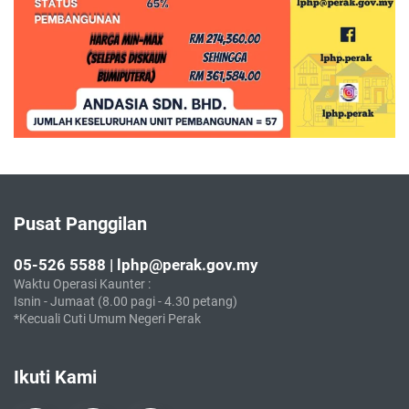
Pusat Panggilan
05-526 5588 | lphp@perak.gov.my
Waktu Operasi Kaunter :
Isnin - Jumaat (8.00 pagi - 4.30 petang)
*Kecuali Cuti Umum Negeri Perak
Ikuti Kami