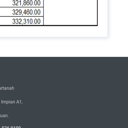
rtanah
 Impian A1,
zuan.