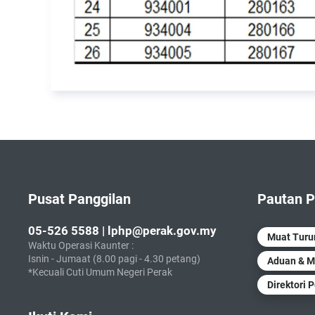
Pusat Panggilan
Pautan P
05-526 5588 | lphp@perak.gov.my
Muat Tur
Waktu Operasi Kaunter :
Isnin - Jumaat (8.00 pagi - 4.30 petang)
Aduan & M
*Kecuali Cuti Umum Negeri Perak
Direktori 