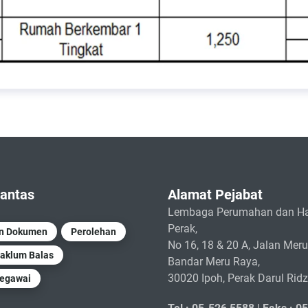
antas
Alamat Pejabat
Lembaga Perumahan dan Ha
Perak,
un Dokumen
Perolehan
No 16, 18 & 20 A, Jalan Meru
aklum Balas
Bandar Meru Raya,
30020 Ipoh, Perak Darul Rid
Pegawai