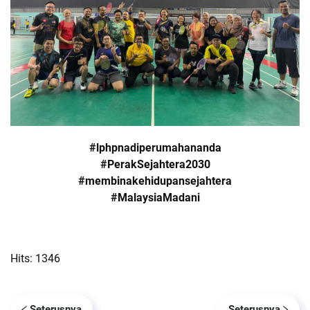
#lphpnadiperumahananda
#PerakSejahtera2030
#membinakehidupansejahtera
#MalaysiaMadani
Hits: 1346
Seterusnya
Seterusnya